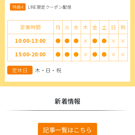
特典4
LINE限定クーポン配信
営業時間
月
火
水
木
金
土
日
祝
10:00-13:00
●
●
●
×
●
●
×
×
15:00-20:00
●
●
●
×
●
●
×
×
定休日
木・日・祝
新着情報
記事一覧はこちら