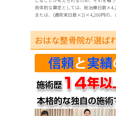
じることが考えられるため、それを補う
具体的な算定としては、総治療日数×4,2
または、(通院実日数×2)×4,200円
おはな整骨院が選ば